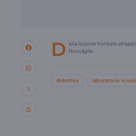
D
alla lezione frontale all'ap
Roncaglia.
didattica
laboratorio scuol