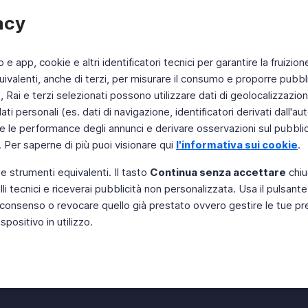
acy
b e app, cookie e altri identificatori tecnici per garantire la fruizion
ivalenti, anche di terzi, per misurare il consumo e proporre pubbli
Rai e terzi selezionati possono utilizzare dati di geolocalizzazione,
 personali (es. dati di navigazione, identificatori derivati dall'auten
e le performance degli annunci e derivare osservazioni sul pubblico
. Per saperne di più puoi visionare qui
l'informativa sui cookie
.
 e strumenti equivalenti. Il tasto
Continua senza accettare
chiu
li tecnici e riceverai pubblicità non personalizzata. Usa il pulsant
 il consenso o revocare quello già prestato ovvero gestire le tue p
positivo in utilizzo.