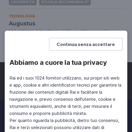
UNIVERSITÀ
SCUOLA SECONDARIA 2°
TECNOLOGIA
Augustus
Valorizzare il territorio siciliano attraverso la
gamification
Continua senza accettare
UNIVERSITÀ
SCUOLA SECONDARIA 2°
Abbiamo a cuore la tua privacy
Rai ed i suoi 1024 fornitori utilizzano, sui propri siti web
e app, cookie e altri identificatori tecnici per garantire la
fruizione dei contenuti digitali Rai e facilitare la
Facebook
Twitter
Instagram
navigazione e, previo consenso dell'utente, cookie e
strumenti equivalenti, anche di terzi, per misurare il
consumo e proporre pubblicità mirata.
Per quanto riguarda la pubblicità, dietro tuo consenso,
Rai e terzi selezionati possono utilizzare dati di