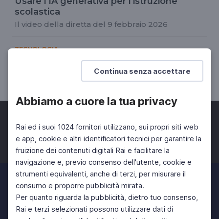
Usare l'IA generativa per l'istruzione
scolastica
Il video della diretta del 9 febbraio 2026
TECNOLOGIA
Intelligenza Artificiale, logica e filosofia
Continua senza accettare
Il video della diretta del 2 febbraio 2026
Abbiamo a cuore la tua privacy
Rai ed i suoi 1024 fornitori utilizzano, sui propri siti web
e app, cookie e altri identificatori tecnici per garantire la
fruizione dei contenuti digitali Rai e facilitare la
Facebook
Twitter
Instagram
navigazione e, previo consenso dell'utente, cookie e
strumenti equivalenti, anche di terzi, per misurare il
consumo e proporre pubblicità mirata.
Per quanto riguarda la pubblicità, dietro tuo consenso,
Rai e terzi selezionati possono utilizzare dati di