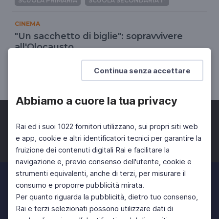
SCUOLA PRIMARIA
SCUOLA SECONDARIA 1°
CINEMA
"Un sacchetto di biglie": sopravvivere
all'Olocausto
Il cinema racconta la storia
Continua senza accettare
SCUOLA SECONDARIA 2°
SCUOLA SECONDARIA 1°
Abbiamo a cuore la tua privacy
Rai ed i suoi 1022 fornitori utilizzano, sui propri siti web
e app, cookie e altri identificatori tecnici per garantire la
fruizione dei contenuti digitali Rai e facilitare la
Facebook
Twitter
Instagram
navigazione e, previo consenso dell'utente, cookie e
strumenti equivalenti, anche di terzi, per misurare il
consumo e proporre pubblicità mirata.
Per quanto riguarda la pubblicità, dietro tuo consenso,
Rai e terzi selezionati possono utilizzare dati di