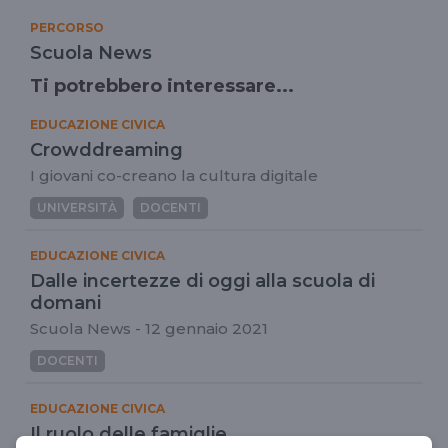
PERCORSO
Scuola News
Ti potrebbero interessare...
EDUCAZIONE CIVICA
Crowddreaming
I giovani co-creano la cultura digitale
UNIVERSITÀ
DOCENTI
EDUCAZIONE CIVICA
Dalle incertezze di oggi alla scuola di
domani
Scuola News - 12 gennaio 2021
DOCENTI
EDUCAZIONE CIVICA
Il ruolo delle famiglie