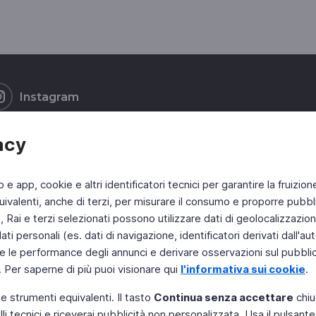
Instagram
acy
b e app, cookie e altri identificatori tecnici per garantire la fruizion
ivalenti, anche di terzi, per misurare il consumo e proporre pubbli
Rai e terzi selezionati possono utilizzare dati di geolocalizzazione,
 personali (es. dati di navigazione, identificatori derivati dall'auten
e le performance degli annunci e derivare osservazioni sul pubblico
. Per saperne di più puoi visionare qui
l'informativa sui cookie
.
 e strumenti equivalenti. Il tasto
Continua senza accettare
chiu
li tecnici e riceverai pubblicità non personalizzata. Usa il pulsant