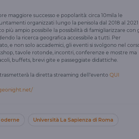
pre maggiore successo e popolarità: circa 10mila le
untamenti organizzati lungo la penisola dal 2018 al 2021
o più ampio possibile la possibilità di famigliarizzare con g
dendo la ricerca geografica accessibile a tutti. Per
to, e non solo accademici, gli eventi si svolgono nel cors
kshop, tavole rotonde, incontri, conferenze e mostre ma
coli, buffets, brevi gite e passeggiate didattiche.
trasmetterà la diretta streaming dell'evento
QUI
geonight.net/
 Moderne
Università La Sapienza di Roma