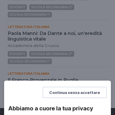
DOCENTI
SCUOLA SECONDARIA 2°
SCUOLA SECONDARIA 1°
LETTERATURA ITALIANA
Paola Manni: Da Dante a noi, un'eredità
linguistica vitale
Accademica della Crusca
DOCENTI
SCUOLA SECONDARIA 2°
SCUOLA SECONDARIA 1°
LETTERATURA ITALIANA
Il Franco-Provenzale in Puglia
Lingue e dialetti d'Italia
Continua senza accettare
DOCENTI
Abbiamo a cuore la tua privacy