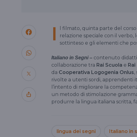
I
l filmato, quinta parte del cors
relazione speciale con il verbo
sottinteso e gli elementi che p
contenuto didatt
Italiano in Segni –
collaborazione tra
Rai Scuola
e
Rai
da
Cooperativa Logogenia Onlus
,
rivolte a utenti sordi, apprendenti i
l’intento di migliorare la competenza
un metodo di stimolazione grammati
produrre la lingua italiana scritta,
lingua dei segni
Italiano in 