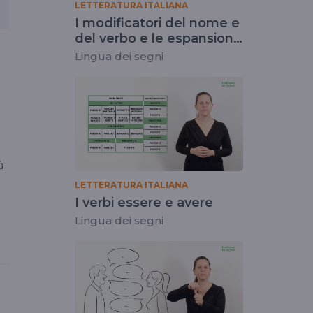
LETTERATURA ITALIANA
I modificatori del nome e
del verbo e le espansioni
della frase
Lingua dei segni
à
LETTERATURA ITALIANA
I verbi essere e avere
Lingua dei segni