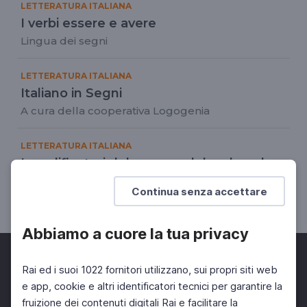
LETTERATURA ITALIANA
I verbi essere e avere
Lingua dei segni
LETTERATURA ITALIANA
Italiano in Segni
A cura della cooperativa Logogenia
LETTERATURA ITALIANA
I modificatori del nome e del verbo e le
espansioni della frase
Continua senza accettare
Lingua dei segni
Abbiamo a cuore la tua privacy
Rai ed i suoi 1022 fornitori utilizzano, sui propri siti web
e app, cookie e altri identificatori tecnici per garantire la
fruizione dei contenuti digitali Rai e facilitare la
Facebook
Twitter
Instagram