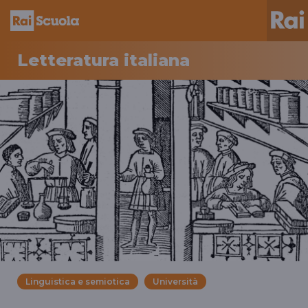
Letteratura italiana
Linguistica e semiotica
Università