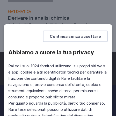
MATEMATICA
Derivare in analisi chimica
Calcolo Differenziale/3 Derivata di una funzione e
calcolo numerico
Continua senza accettare
SCUOLA SECONDARIA 2°
Abbiamo a cuore la tua privacy
Rai ed i suoi 1024 fornitori utilizzano, sui propri siti web
e app, cookie e altri identificatori tecnici per garantire la
fruizione dei contenuti digitali Rai e facilitare la
Facebook
Twitter
Instagram
navigazione e, previo consenso dell'utente, cookie e
strumenti equivalenti, anche di terzi, per misurare il
consumo e proporre pubblicità mirata.
Per quanto riguarda la pubblicità, dietro tuo consenso,
Rai e terzi selezionati possono utilizzare dati di
geolocalizzazione, l'identificativo del dispositivo,