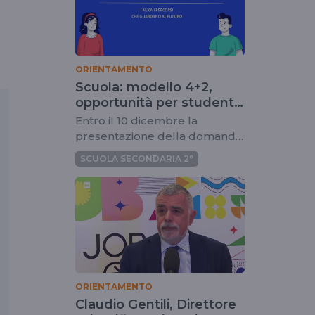
ORIENTAMENTO
Scuola: modello 4+2,
opportunità per studenti
e imprese
Entro il 10 dicembre la
presentazione della domanda
per partecipare al nuovo
SCUOLA SECONDARIA 2°
percorso formativo
ORIENTAMENTO
Claudio Gentili, Direttore