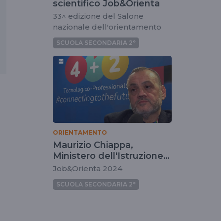
scientifico Job&Orienta
33^ edizione del Salone
nazionale dell'orientamento
SCUOLA SECONDARIA 2°
ORIENTAMENTO
Maurizio Chiappa,
Ministero dell'Istruzione e
del Merito
Job&Orienta 2024
SCUOLA SECONDARIA 2°