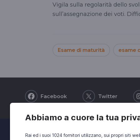
Vigila sulla regolarità dello s
sull’assegnazione dei voti. Dif
Esame di maturità
esame d
Facebook
Twitter
Abbiamo a cuore la tua priv
Rai ed i suoi 1024 fornitori utilizzano, sui propri siti we