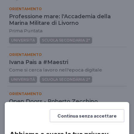
ORIENTAMENTO
Professione mare: l'Accademia della
Marina Militare di Livorno
Prima Puntata
UNIVERSITÀ
SCUOLA SECONDARIA 2°
ORIENTAMENTO
Ivana Pais a #Maestri
Come si cerca lavoro nell'epoca digitale
UNIVERSITÀ
SCUOLA SECONDARIA 2°
ORIENTAMENTO
Open Doors - Roberto Zecchino
Il video della diretta del 29 novembre 2021
Continua senza accettare
UNIVERSITÀ