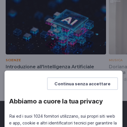
SCIENZE
MUSICA
Introduzione all'Intelligenza Artificiale
Doriana 
musica
Il video della diretta del 10 dicembre 2024
Ambiti d
Continua senza accettare
Abbiamo a cuore la tua privacy
Rai ed i suoi 1024 fornitori utilizzano, sui propri siti web
e app, cookie e altri identificatori tecnici per garantire la