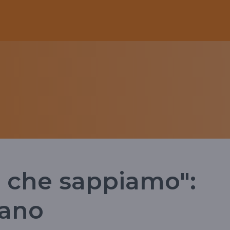
 che sappiamo":
bano