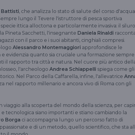
Battisti
, che analizza lo stato di salute del corso d'acqua
Sempre lungo il Tevere l'istruttore di pesca sportiva
specie ittica alloctona e particolarmente invasiva: il silur
la Pineta Sacchetti, l'insegnante
Daniela Rinaldi
raccont
agazzi con il parco e i suoi abitanti, cinghiali compresi.
cologo
Alessandro Montemaggiori
approfondisce le
na e evidenzia quanto sia cruciale una formazione sempre
i il rapporto tra città e natura. Nel cuore più antico dell
olosseo, l'archeologo
Andrea Schiappelli
spiega come gli
orico. Nel Parco della Caffarella, infine, l'allevatrice
Ann
a nel rapporto millenario e ancora vivo di Roma con gli
 viaggio alla scoperta del mondo della scienza, per capi
a e tecnologica siano importanti e stiano cambiando la
ro Borga
ci accompagna lungo un percorso fatto di
ppassionate e di un metodo, quello scientifico, che sta al
tto il mondo.