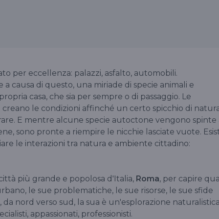
to per eccellenza: palazzi, asfalto, automobili.
 causa di questo, una miriade di specie animali e
ropria casa, che sia per sempre o di passaggio. Le
tà creano le condizioni affinché un certo spicchio di natur
perare. E mentre alcune specie autoctone vengono spinte 
iene, sono pronte a riempire le nicchie lasciate vuote. Esis
iare le interazioni tra natura e ambiente cittadino:
 città più grande e popolosa d'Italia,
Roma
, per capire qua
urbano, le sue problematiche, le sue risorse, le sue sfide
a, da nord verso sud, la sua è un'esplorazione naturalistic
ialisti, appassionati, professionisti.