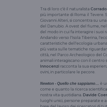
Tra di loro c'è il naturalista
Corrado 
più importante di Roma: il Tevere. 
Giovanni Alteri, si concentra su una 
del Danubio. A ovest del fiume, nel
del modo in cui fa interagire i suoi r
Andando verso l'Isola Tiberina, l'e
caratteristiche dell'ecologia urba
più vasta sulle tematiche riguardant
città, nel Parco Archeologico del C
animali interagiscano con il centro st
Innocenzi
racconta la sua esperienz
ovini, in particolare le pecore.
è un
Newton - Quello che sappiamo…
come e quanto la ricerca scientific
nostra vita quotidiana.
Davide Coe
luoghi unici, persone preparate e a
base del lavoro dei ricercatori di tu