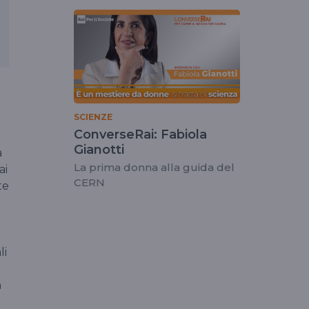
SCIENZE
ConverseRai: Fabiola
Gianotti
a
La prima donna alla guida del
ai
CERN
te
li
a