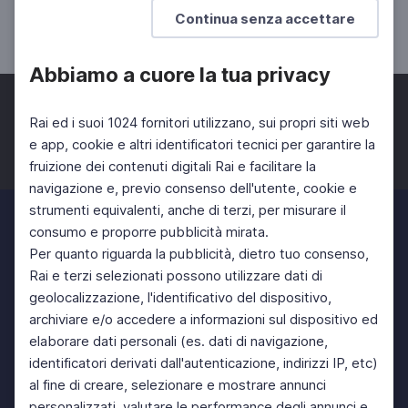
Continua senza accettare
UNIVERSITÀ
DOCENTI
SCUOLA SECONDARIA 2°
Abbiamo a cuore la tua privacy
Rai ed i suoi 1024 fornitori utilizzano, sui propri siti web
e app, cookie e altri identificatori tecnici per garantire la
fruizione dei contenuti digitali Rai e facilitare la
Facebook
Twitter
Instagram
navigazione e, previo consenso dell'utente, cookie e
strumenti equivalenti, anche di terzi, per misurare il
consumo e proporre pubblicità mirata.
Per quanto riguarda la pubblicità, dietro tuo consenso,
Rai e terzi selezionati possono utilizzare dati di
geolocalizzazione, l'identificativo del dispositivo,
archiviare e/o accedere a informazioni sul dispositivo ed
elaborare dati personali (es. dati di navigazione,
identificatori derivati dall'autenticazione, indirizzi IP, etc)
al fine di creare, selezionare e mostrare annunci
personalizzati, valutare le performance degli annunci e