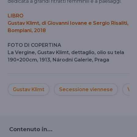
dedicata a grandi ritratti femminili e a paesaggi.
LIBRO
Gustav Klimt, di Giovanni Iovane e Sergio Risaliti,
Bompiani, 2018
FOTO DI COPERTINA
La Vergine, Gustav Klimt, dettaglio, olio su tela
190×200cm, 1913, Národní Galerie, Praga
Gustav Klimt
Secessione viennese
Vie
Contenuto in...