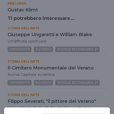
PERCORSO
Gustav Klimt
Ti potrebbero interessare...
STORIA DELL'ARTE
Giuseppe Ungaretti e William Blake
Un'affinità spirituale
UNIVERSITÀ
DOCENTI
SCUOLA SECONDARIA 2°
STORIA DELL'ARTE
Il Cimitero Monumentale del Verano
Roma Capitale eclettica
UNIVERSITÀ
DOCENTI
SCUOLA SECONDARIA 2°
STORIA DELL'ARTE
Filippo Severati, "il pittore del Verano"
Una galleria di ritratti, fra storia e costume
dell'Ottocento romano