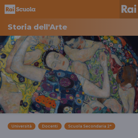
Storia dell'Arte
Università
Docenti
Scuola Secondaria 2°