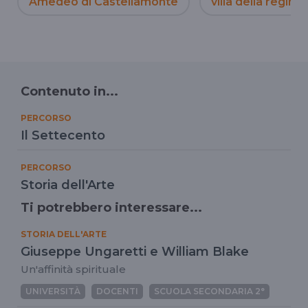
Amedeo di Castellamonte
villa della regina
Contenuto in...
PERCORSO
Il Settecento
PERCORSO
Storia dell'Arte
Ti potrebbero interessare...
STORIA DELL'ARTE
Giuseppe Ungaretti e William Blake
Un'affinità spirituale
UNIVERSITÀ
DOCENTI
SCUOLA SECONDARIA 2°