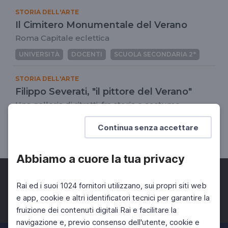
STORIA DELL'ARTE
Il Cimitero Monumentale del Verano
Roma Capitale eclettica
UNIVERSITÀ
DOCENTI
SCUOLA SECONDARIA 2°
STORIA DELL'ARTE
Filippo Severati, "il pittore del Verano"
Una galleria di ritratti, fra storia e costume
dell'Ottocento romano
Continua senza accettare
UNIVERSITÀ
DOCENTI
SCUOLA SECONDARIA 2°
Abbiamo a cuore la tua privacy
Rai ed i suoi 1024 fornitori utilizzano, sui propri siti web
e app, cookie e altri identificatori tecnici per garantire la
fruizione dei contenuti digitali Rai e facilitare la
Facebook
Twitter
Instagram
navigazione e, previo consenso dell'utente, cookie e