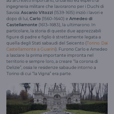
ad architetti importanti, urbanisti ed esperti di
ingegneria militare che lavorarono per i Duchi di
Savoia:
Ascanio Vitozzi
(1539-1615) iniziò i lavori e
dopo di lui,
Carlo
(1560–1640) e
Amedeo di
Castellamonte
(1613–1683), la ultimarono. In
particolare, la storia di queste due apprezzabili
figure di padre e figlio è strettamente legata a
quella degli Stati sabaudi del Seicento (
Torino. Dai
Castellamonte a Guarini
). Furono Carlo e Amedeo
a lasciare la prima importante impronta nel
territorio e sempre loro, a creare “la corona di
Delizie”, ossia le residenze sabaude intorno a
Torino di cui “la Vigna” era parte.