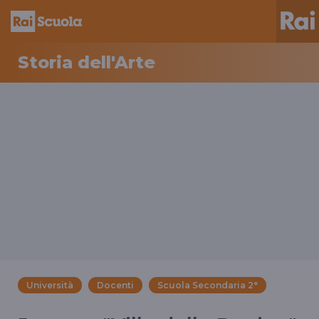
Storia dell'Arte
Università
Docenti
Scuola Secondaria 2°