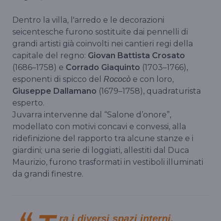
Dentro la villa, l'arredo e le decorazioni
seicentesche furono sostituite dai pennelli di
grandi artisti già coinvolti nei cantieri regi della
capitale del regno:
Giovan Battista Crosato
(1686–1758) e
Corrado Giaquinto
(1703–1766),
esponenti di spicco del
e con loro,
Rococò
Giuseppe Dallamano
(1679–1758), quadraturista
esperto.
Juvarra intervenne dal “Salone d’onore”,
modellato con motivi concavi e convessi, alla
ridefinizione del rapporto tra alcune stanze e i
giardini; una serie di loggiati, allestiti dal Duca
Maurizio, furono trasformati in vestiboli illuminati
da grandi finestre.
ra i diversi spazi interni,