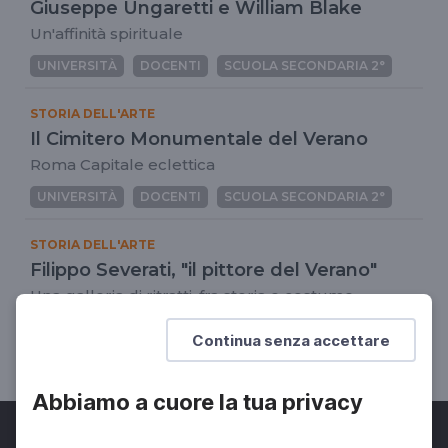
Giuseppe Ungaretti e William Blake
Un'affinità spirituale
UNIVERSITÀ
DOCENTI
SCUOLA SECONDARIA 2°
STORIA DELL'ARTE
Il Cimitero Monumentale del Verano
Roma Capitale eclettica
UNIVERSITÀ
DOCENTI
SCUOLA SECONDARIA 2°
STORIA DELL'ARTE
Filippo Severati, "il pittore del Verano"
Una galleria di ritratti, fra storia e costume
dell'Ottocento romano
Continua senza accettare
UNIVERSITÀ
DOCENTI
SCUOLA SECONDARIA 2°
Abbiamo a cuore la tua privacy