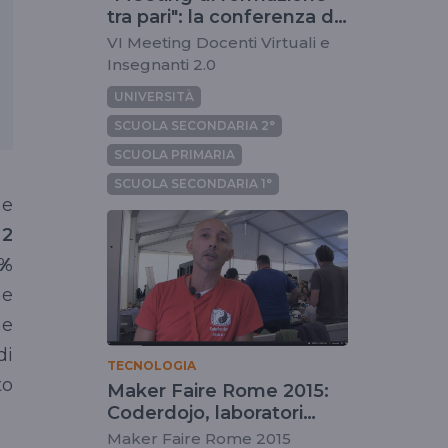
tra pari": la conferenza di
apertura
VI Meeting Docenti Virtuali e
Insegnanti 2.0
UNIVERSITÀ
SCUOLA SECONDARIA 2°
SCUOLA PRIMARIA
SCUOLA SECONDARIA 1°
 e
e
2
0%
me
he
di
TECNOLOGIA
to
Maker Faire Rome 2015:
Coderdojo, laboratori
multimediali per bambini
Maker Faire Rome 2015