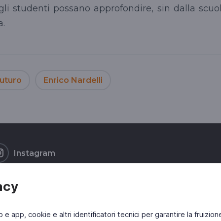
li studenti possano approfondire, sin dalla scuo
a.
futuro
Enrico Nardelli
Instagram
acy
b e app, cookie e altri identificatori tecnici per garantire la fruizion