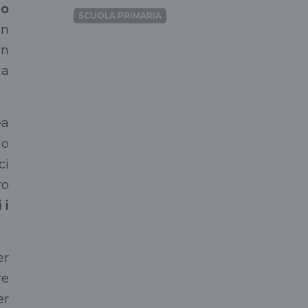
no
SCUOLA PRIMARIA
in
in
ia
ea
io
ci
ro
 i
er
re
er