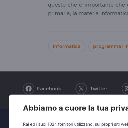
questo che è importante che g
primaria, la materia informatic
Informatica
programma il 
Facebook
Twitter
Abbiamo a cuore la tua priv
Rai ed i suoi 1024 fornitori utilizzano, sui propri siti we