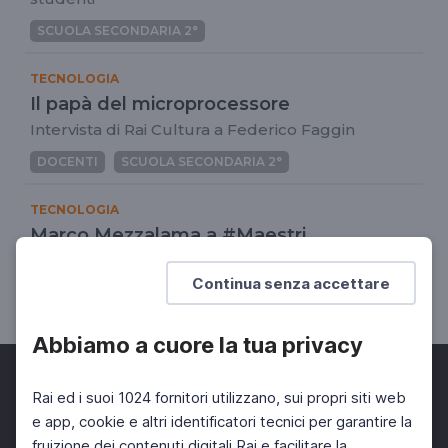
SCUOLA SECONDARIA 2°
TECNOLOGIA
Il papà del microprocessore
Intervista di Rai Cultura a Federico Faggin
DOCENTI
SCUOLA SECONDARIA 2°
TECNOLOGIA
Marco Mezzalama a #Maestri
Che cos'è internet?
Continua senza accettare
UNIVERSITÀ
SCUOLA SECONDARIA 2°
Abbiamo a cuore la tua privacy
Rai ed i suoi 1024 fornitori utilizzano, sui propri siti web
e app, cookie e altri identificatori tecnici per garantire la
fruizione dei contenuti digitali Rai e facilitare la
Facebook
Twitter
Instagram