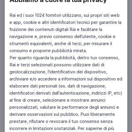
Rai ed i suoi 1024 fornitori utilizzano, sui propri siti web
e app, cookie e altri identificatori tecnici per garantire la
fruizione dei contenuti digitali Rai e facilitare la
navigazione e, previo consenso dell'utente, cookie e
strumenti equivalenti, anche di terzi, per misurare il
consumo e proporre pubblicità mirata.
Per quanto riguarda la pubblicità, dietro tuo consenso,
Rai e terzi selezionati possono utilizzare dati di
ITALIANO PER STRANIERI
geolocalizzazione, l'identificativo del dispositivo,
Marte
archiviare e/o accedere a informazioni sul dispositivo ed
Le parole del nuovo millennio
elaborare dati personali (es. dati di navigazione,
DOCENTI
ISTRUZIONE DEGLI ADULTI
identificatori derivati dall'autenticazione, indirizzi IP, etc)
al fine di creare, selezionare e mostrare annunci
personalizzati, valutare le performance degli annunci e
derivare osservazioni sul pubblico. Puoi liberamente
prestare, rifiutare o revocare il tuo consenso senza
incorrere in limitazioni sostanziali. Per saperne di più