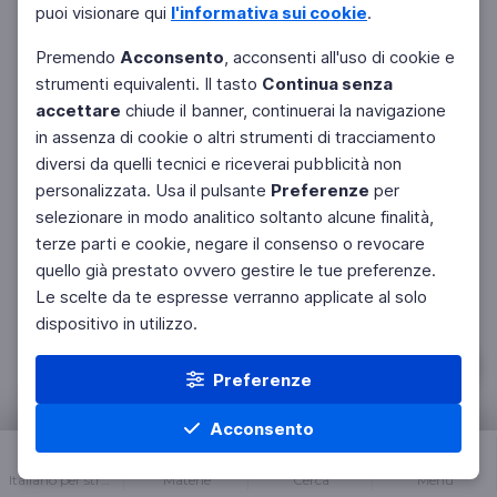
puoi visionare qui
l'informativa sui cookie
.
Premendo
Acconsento
, acconsenti all'uso di cookie e
strumenti equivalenti. Il tasto
Continua senza
accettare
chiude il banner, continuerai la navigazione
in assenza di cookie o altri strumenti di tracciamento
diversi da quelli tecnici e riceverai pubblicità non
ITALIANO PER STRANIERI
personalizzata. Usa il pulsante
Preferenze
per
Mediazione
selezionare in modo analitico soltanto alcune finalità,
Le parole del nuovo millennio
terze parti e cookie, negare il consenso o revocare
DOCENTI
ISTRUZIONE DEGLI ADULTI
quello già prestato ovvero gestire le tue preferenze.
Le scelte da te espresse verranno applicate al solo
dispositivo in utilizzo.
Preferenze
Acconsento
Italiano per stranieri
Materie
Cerca
Menu