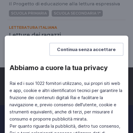
Il Progetto di educazione alla lettura espressiva
SCUOLA PRIMARIA
SCUOLA SECONDARIA 1°
LETTERATURA ITALIANA
Letture dei ragazzi
Festival della lettura ad alta voce
Continua senza accettare
SCUOLA PRIMARIA
SCUOLA SECONDARIA 1°
Abbiamo a cuore la tua privacy
Rai ed i suoi 1022 fornitori utilizzano, sui propri siti web
e app, cookie e altri identificatori tecnici per garantire la
fruizione dei contenuti digitali Rai e facilitare la
Facebook
Twitter
Instagram
navigazione e, previo consenso dell'utente, cookie e
strumenti equivalenti, anche di terzi, per misurare il
consumo e proporre pubblicità mirata.
Per quanto riguarda la pubblicità, dietro tuo consenso,