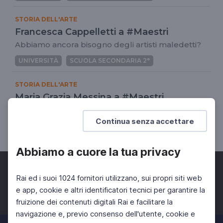
STORIA DELL'ARTE
Francesca Cappelletti a #Maestri
Abbiamo ancora bisogno degli artisti maledetti?
UNIVERSITÀ
SCUOLA SECONDARIA 2°
STORIA DELL'ARTE
Maria Grazia Messina a #Maestri
Chi era Van Gogh?
Continua senza accettare
UNIVERSITÀ
SCUOLA SECONDARIA 2°
Abbiamo a cuore la tua privacy
Rai ed i suoi 1024 fornitori utilizzano, sui propri siti web
e app, cookie e altri identificatori tecnici per garantire la
fruizione dei contenuti digitali Rai e facilitare la
Facebook
Twitter
Instagram
navigazione e, previo consenso dell'utente, cookie e