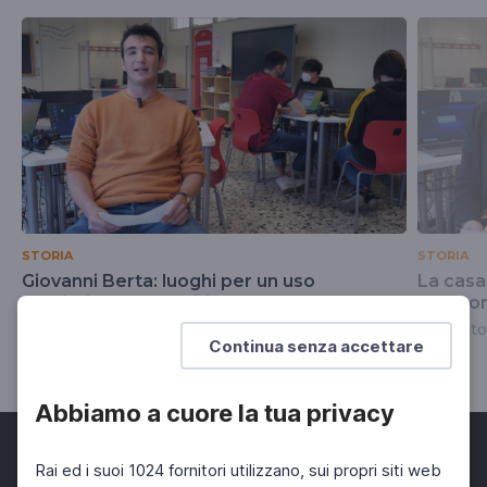
STORIA
STORIA
Giovanni Berta: luoghi per un uso
La casa 
mediatico del martirio
cresco
Laboratorio
Laborato
Continua senza accettare
Abbiamo a cuore la tua privacy
Rai ed i suoi 1024 fornitori utilizzano, sui propri siti web