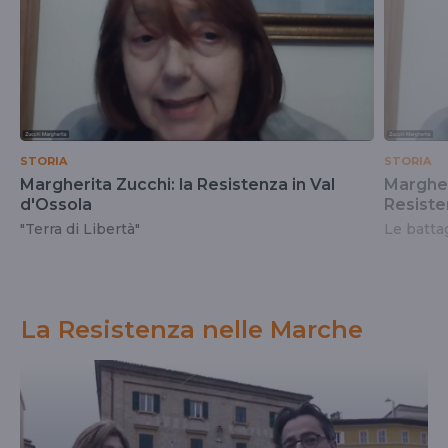
STORIA
STORIA
Margherita Zucchi: la Resistenza in Val
Margheri
d'Ossola
Resiste
"Terra di Libertà"
Le battag
La Resistenza nelle Marche