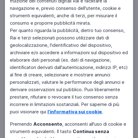
fruizione dei contenuti digitali Rai e facilitare la
navigazione e, previo consenso dell'utente, cookie e
strumenti equivalenti, anche di terzi, per misurare il
SCIENZE
consumo e proporre pubblicità mirata.
Earth Overshoot Day
Per quanto riguarda la pubblicità, dietro tuo consenso,
Il giorno dell'anno in cui risultano esaurite le risorse del
Rai e terzi selezionati possono utilizzare dati di
Pianeta
geolocalizzazione, l'identificativo del dispositivo,
archiviare e/o accedere a informazioni sul dispositivo ed
elaborare dati personali (es. dati di navigazione,
identificatori derivati dall'autenticazione, indirizzi IP, etc)
al fine di creare, selezionare e mostrare annunci
personalizzati, valutare le performance degli annunci e
derivare osservazioni sul pubblico. Puoi liberamente
prestare, rifiutare o revocare il tuo consenso senza
incorrere in limitazioni sostanziali. Per saperne di più
puoi visionare qui
l'informativa sui cookie
.
Premendo
Acconsento
, acconsenti all'uso di cookie e
SPECIALE SUPER QUARK
La Notte di San Lorenzo
strumenti equivalenti. Il tasto
Continua senza