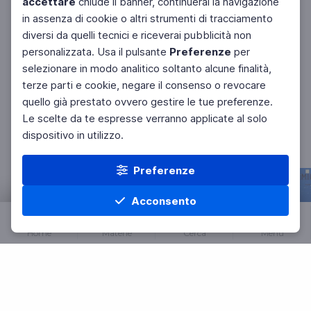
accettare
chiude il banner, continuerai la navigazione
10 agosto
in assenza di cookie o altri strumenti di tracciamento
diversi da quelli tecnici e riceverai pubblicità non
personalizzata. Usa il pulsante
Preferenze
per
Mostra di più
selezionare in modo analitico soltanto alcune finalità,
terze parti e cookie, negare il consenso o revocare
quello già prestato ovvero gestire le tue preferenze.
Le scelte da te espresse verranno applicate al solo
dispositivo in utilizzo.
I programmi dedicati alla scuola
Preferenze
Acconsento
Home
Materie
Cerca
Menu